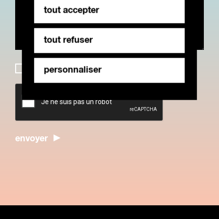
tout accepter
tout refuser
rgpd
j’accepte la
politique de confidentialité
.
personnaliser
*
*
captcha
envoyer