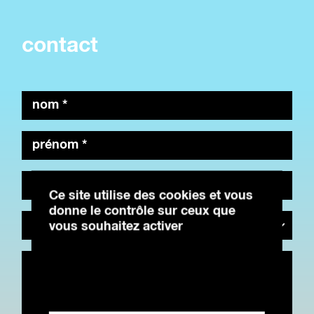
Panneau de gestion des cookies
contact
nom
*
prénom
*
adresse
mail
Ce site utilise des cookies et vous
*
donne le contrôle sur ceux que
objet
vous souhaitez activer
message