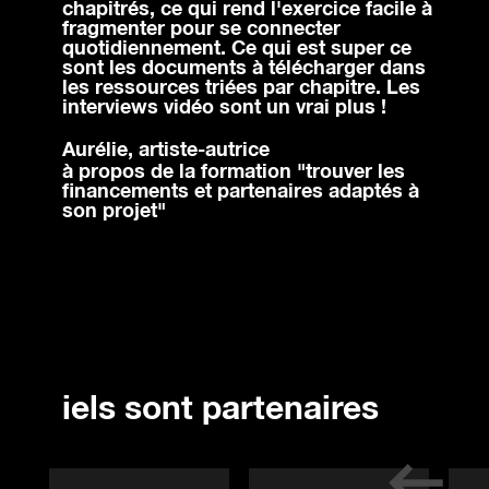
chapitrés, ce qui rend l'exercice facile à
comp
fragmenter pour se connecter
mes 
quotidiennement. Ce qui est super ce
de b
sont les documents à télécharger dans
armé
'Eesab
les ressources triées par chapitre. Les
coll
interviews vidéo sont un vrai plus !
les
Ruim
és à
Aurélie, artiste-autrice
à pr
à propos de la formation "trouver les
et n
financements et partenaires adaptés à
son projet"
iels sont partenaires