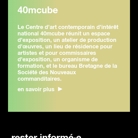
40mcube
Le Centre d’art contemporain d’intérêt
national 40mcube réunit un espace
d’exposition, un atelier de production
d’œuvres, un lieu de résidence pour
artistes et pour commissaires
d’exposition, un organisme de
formation, et le bureau Bretagne de la
Société des Nouveaux
commanditaires.
en savoir plus