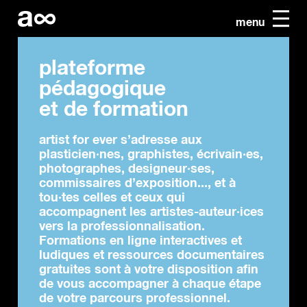
menu
plateforme
pédagogique
et de formation
artist for ever s’adresse aux
plasticien·nes, graphistes, écrivain·es,
photographes, designeur·ses,
commissaires d’exposition..., et à
tou·tes celles et ceux qui
accompagnent les artistes-auteur·ices
vers la professionnalisation.
Formations en ligne interactives et
ludiques et ressources documentaires
gratuites sont à votre disposition afin
de vous accompagner à chaque étape
de votre parcours professionnel.