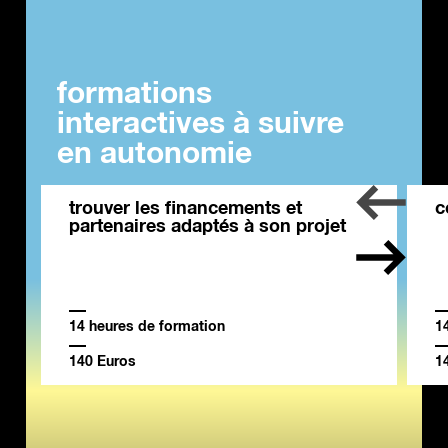
formations
interactives à suivre
en autonomie
trouver les financements et
c
partenaires adaptés à son projet
14 heures de formation
1
140 Euros
1