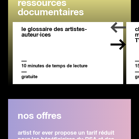
ressources
documentaires
le glossaire des artistes-
c
auteur·ices
m
T
10 minutes de temps de lecture
1
gratuite
gr
nos offres
artist for ever propose un tarif réduit