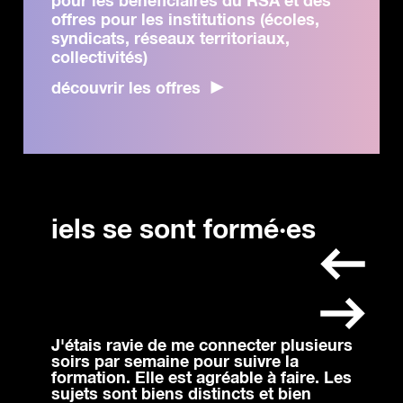
pour les bénéficiaires du RSA et des
offres pour les institutions (écoles,
syndicats, réseaux territoriaux,
collectivités)
découvrir les offres
iels se sont formé·es
J'étais ravie de me connecter plusieurs
J’ai
onné
soirs par semaine pour suivre la
util
formation. Elle est agréable à faire. Les
perd
es
sujets sont biens distincts et bien
cont