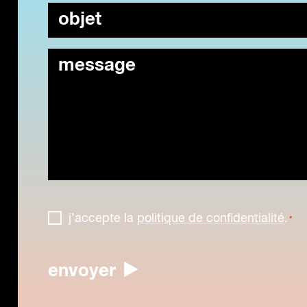
objet
message
rgpd
j’accepte la
politique de confidentialité
.
*
*
captcha
envoyer