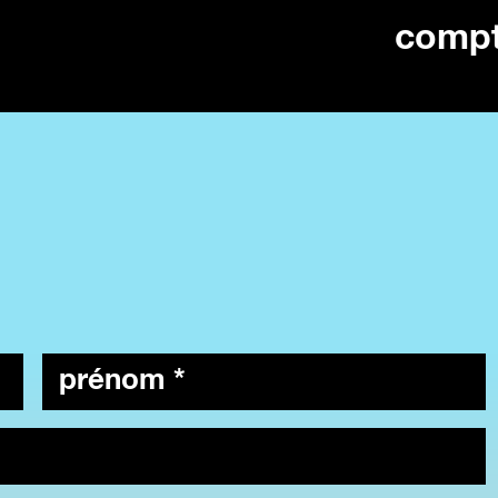
comp
prénom
*