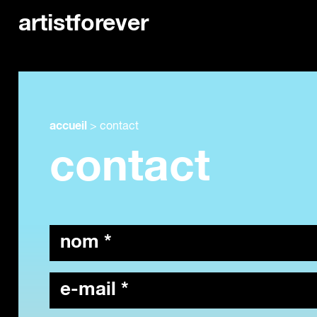
artistforever
accueil
>
contact
contact
nom
*
adresse
mail
*