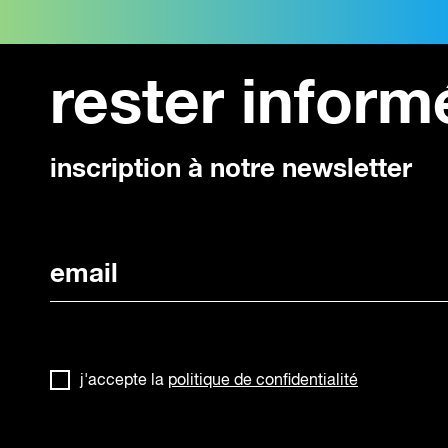
trouver les financements et
partenaires adaptés à son
projet
rester inform
programme détaillé et
informations pratiques Trouver
les moyens de réaliser...
inscription à notre newsletter
j'accepte la
politique de confidentialité