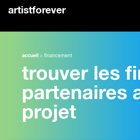
artistforever
accueil
>
financement
trouver les 
partenaires 
projet