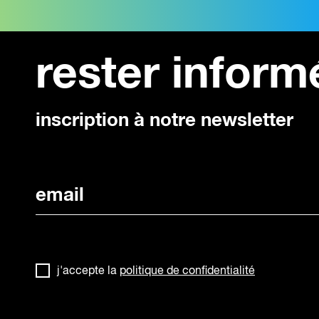
trouver les financements et
partenaires adaptés à son
projet
rester inform
programme détaillé et
informations pratiques Trouver
les moyens de réaliser...
inscription à notre newsletter
j'accepte la
politique de confidentialité