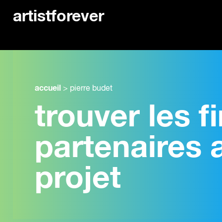
artistforever
accueil
>
pierre budet
trouver les 
partenaires 
projet