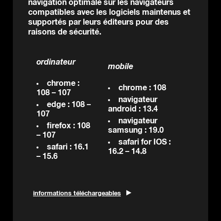
navigation optimale sur les navigateurs
compatibles avec les logiciels maintenus et
supportés par leurs éditeurs pour des
raisons de sécurité.
ordinateur
mobile
chrome :
chrome : 108
108 – 107
navigateur
edge : 108 –
android : 13.4
107
navigateur
firefox : 108
samsung : 19.0
– 107
safari for IOS :
safari : 16.1
16.2 – 14.8
– 15.6
informations téléchargeables