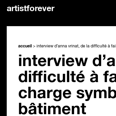
artistforever
accueil
>
interview d’anna vrinat, de la difficulté à 
interview d’a
difficulté à f
charge symb
bâtiment