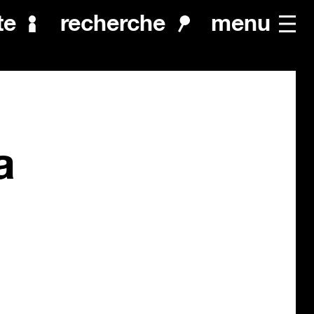
menu
te
recherche
a