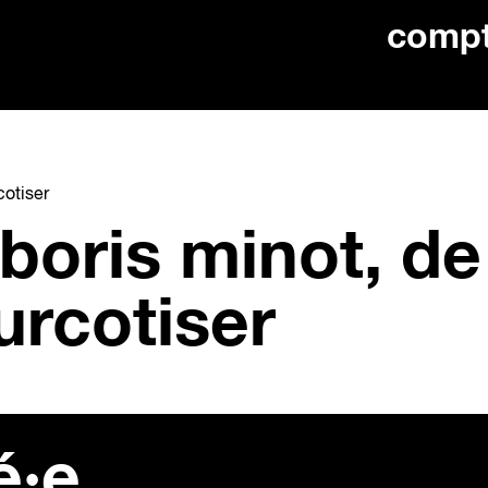
comp
cotiser
 boris minot, de
surcotiser
é·e