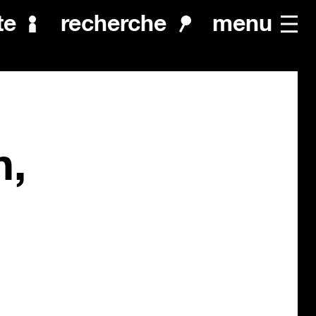
menu
te
recherche
n,