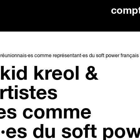
comp
tes réunionnais·es comme représentant·es du soft power français
kid kreol &
rtistes
·es comme
·es du soft po