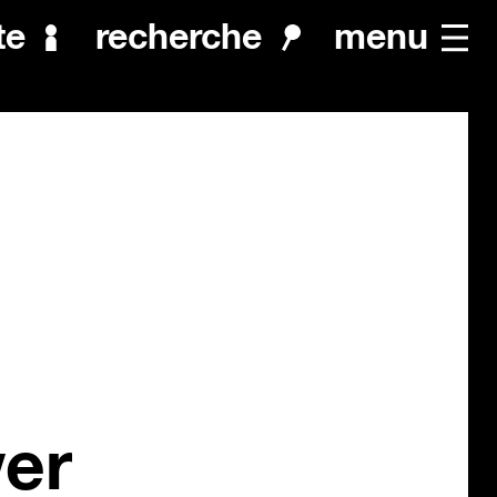
menu
te
recherche
wer