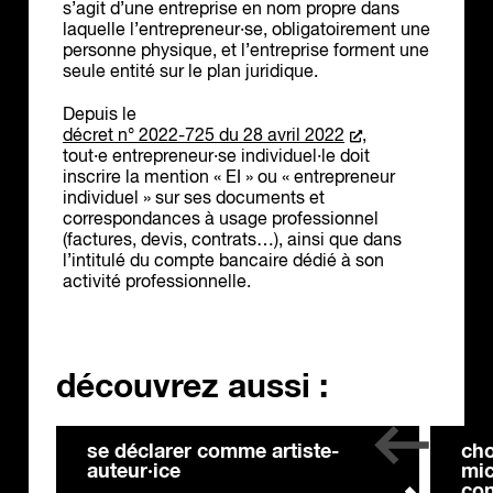
s’agit d’une entreprise en nom propre dans
laquelle l’entrepreneur·se, obligatoirement une
personne physique, et l’entreprise forment une
seule entité sur le plan juridique.
Depuis le
décret n° 2022-725 du 28 avril 2022
,
tout·e entrepreneur·se individuel·le doit
inscrire la mention « EI » ou « entrepreneur
individuel » sur ses documents et
correspondances à usage professionnel
(factures, devis, contrats…), ainsi que dans
l’intitulé du compte bancaire dédié à son
activité professionnelle.
découvrez aussi :
se déclarer comme artiste-
cho
auteur·ice
mic
con