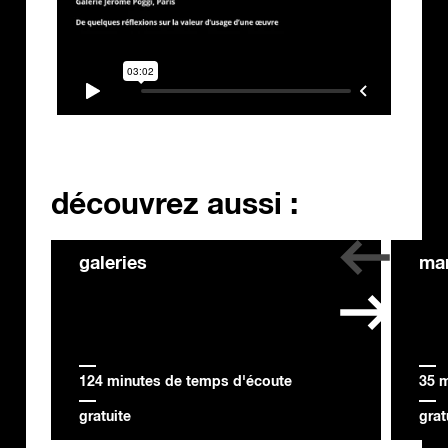
découvrez aussi :
galeries
mar
124 minutes de temps d'écoute
35 
gratuite
grat