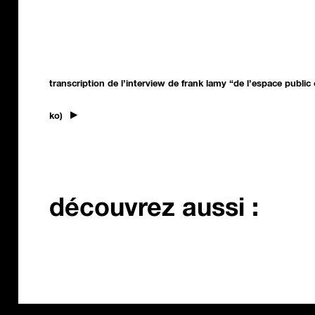
transcription de l’interview de frank lamy “de l’espace public
ko)
découvrez aussi :
politiques culturelles
polit
nationales
inter
64 minutes de temps
78 mi