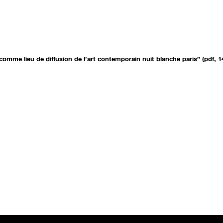
 comme lieu de diffusion de l’art contemporain nuit blanche paris” (pdf, 1
iques culturelles
scènes artistiques
nationales
31 minutes de temps
nutes de temps
d'écoute