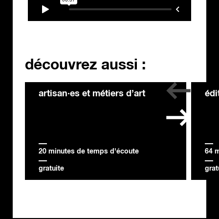
découvrez aussi :
artisan·es et métiers d’art
édi
20 minutes de temps d'écoute
64 
gratuite
grat