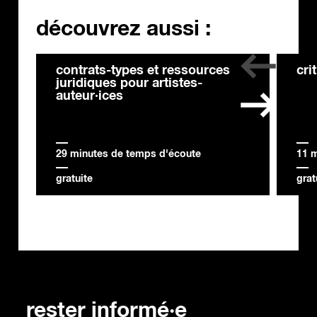
découvrez aussi :
contrats-types et ressources
cri
juridiques pour artistes-
auteur·ices
29 minutes de temps d'écoute
11 
gratuite
grat
rester informé·e