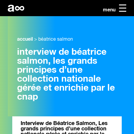
menu
accueil
>
béatrice salmon
interview de béatrice
salmon, les grands
principes d’une
collection nationale
gérée et enrichie par le
cnap
Interview de Béatrice Salmon, Les
grands principes d’une collection