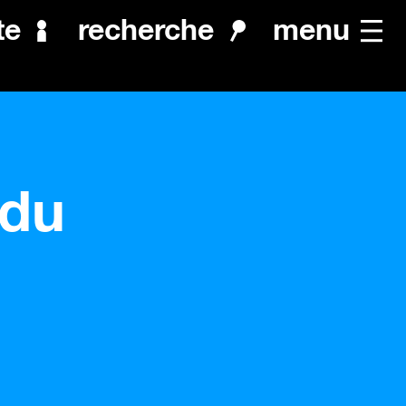
menu
te
recherche
 du