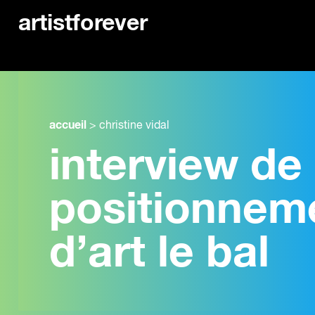
artistforever
accueil
>
christine vidal
interview de 
positionnem
d’art le bal