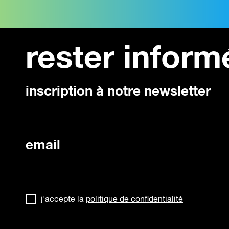
Interview de Christine Vidal,
Intervi
Interview de Christine Vidal,
Du positionnement du centre
De l’i
De l’éducation à l’image
d’art LE BAL
photog
du Pri
Christine Vidal, co-directrice,
la Jeu
rester inform
Christine Vidal, co-directrice,
LE BAL, Paris De l’éducation à
LE BAL, Paris Du
l’image...
Christi
positionnement original du...
LE BAL,
pour les
inscription à notre newsletter
j'accepte la
politique de confidentialité