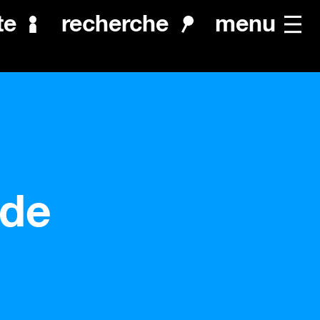
menu
te
recherche
 de