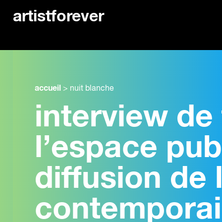
artistforever
accueil
>
nuit blanche
interview de
l’espace pub
diffusion de l
contempora