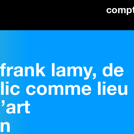
comp
 frank lamy, de
lic comme lieu
’art
in