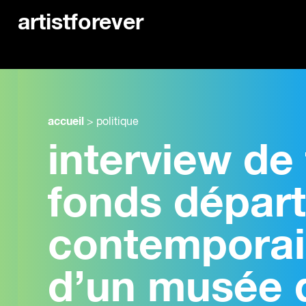
artistforever
accueil
>
politique
interview de
fonds départ
contemporain
d’un musée d