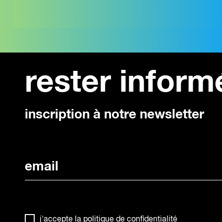
Interview de Frank Lamy, Du
Intervi
Fonds départemental d’art
De la s
contemporain à la création
des po
d’un musée d’art
rester inform
David G
Frank Lamy, commissaire
régiona
d'exposition, MAC VAL, Vitry-
Délégat
sur-Seine De la création...
académi
inscription à notre newsletter
j'accepte la
politique de confidentialité