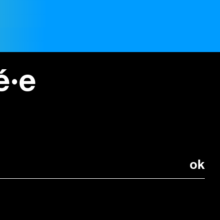
ew de David Guillerme,
tructuration régionale
litiques d’EAC
é·e
uillerme, délégué
l académique,
ion régionale
que à l'Éducation...