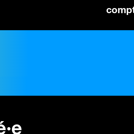
comp
é·e