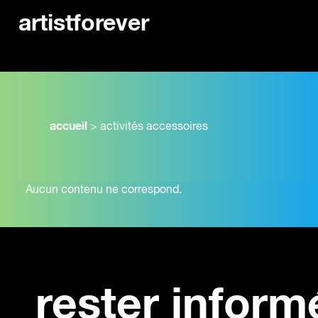
artistforever
accueil
>
activités accessoires
Aucun contenu ne correspond.
rester inform