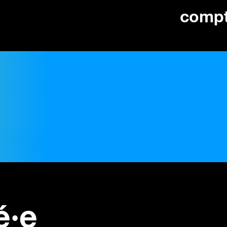
comp
é·e