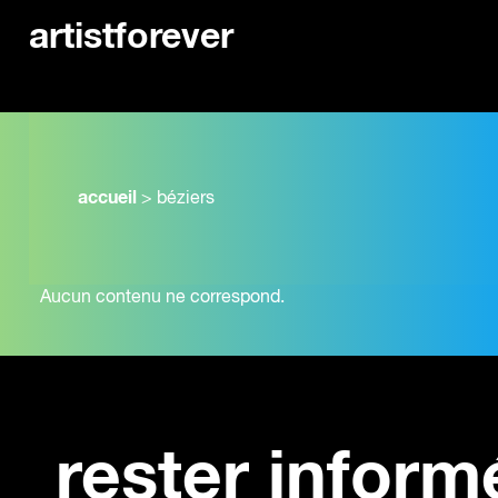
artistforever
accueil
>
béziers
Aucun contenu ne correspond.
rester inform