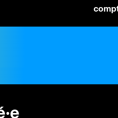
comp
é·e