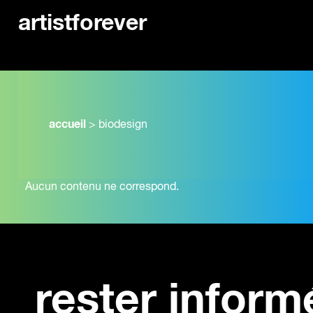
artistforever
accueil
>
biodesign
Aucun contenu ne correspond.
rester inform