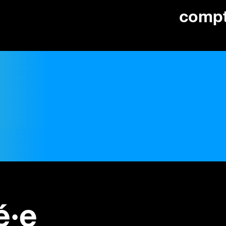
comp
é·e