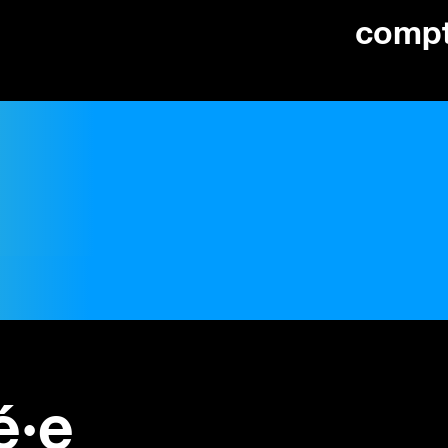
comp
é·e