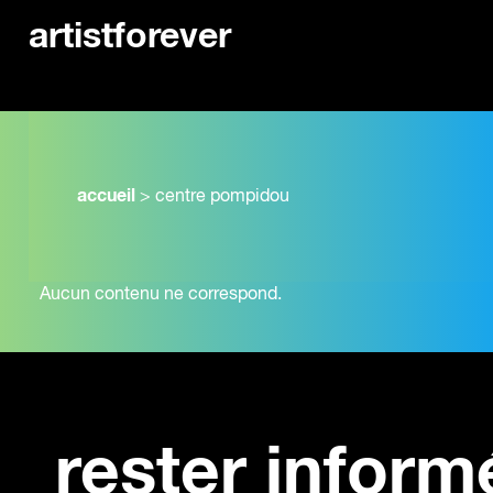
artistforever
accueil
>
centre pompidou
Aucun contenu ne correspond.
rester inform