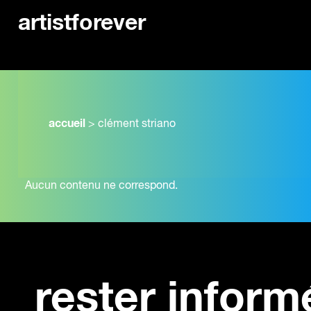
artistforever
accueil
>
clément striano
Aucun contenu ne correspond.
rester inform