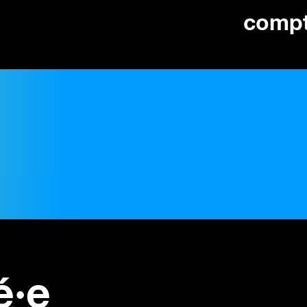
comp
é·e