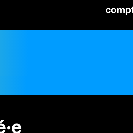
comp
é·e