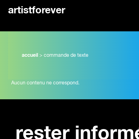
artistforever
accueil
>
commande de texte
Aucun contenu ne correspond.
rester inform