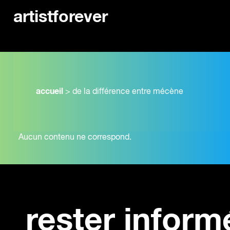
artistforever
accueil
>
de la différence entre mécène
Aucun contenu ne correspond.
rester inform