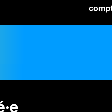
comp
é·e