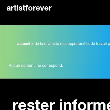
artistforever
accueil
>
de la diversité des opportunités de travail 
Aucun contenu ne correspond.
rester inform