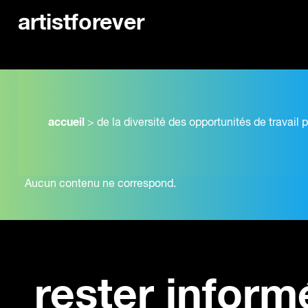
artistforever
accueil
>
de la diversité des opportunités de travail 
Aucun contenu ne correspond.
rester inform