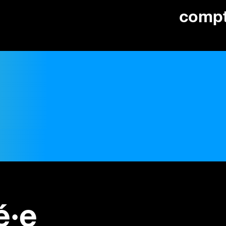
comp
é·e