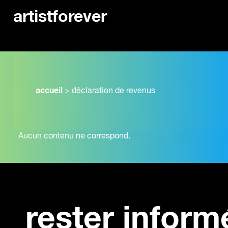
artistforever
accueil
>
déclaration de revenus
Aucun contenu ne correspond.
rester inform