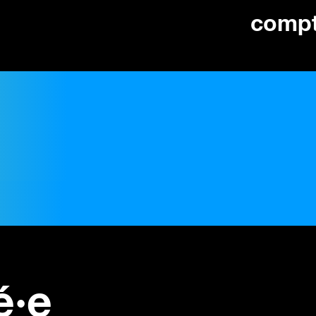
comp
é·e