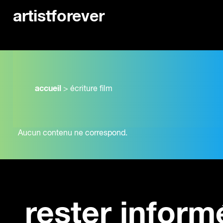
artistforever
accueil
>
écriture film
Aucun contenu ne correspond.
rester inform