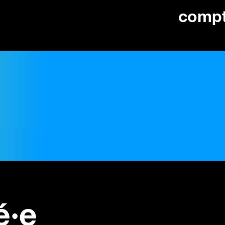
comp
é·e