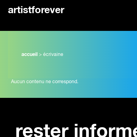
artistforever
accueil
>
écrivaine
Aucun contenu ne correspond.
rester inform