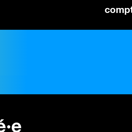
comp
é·e