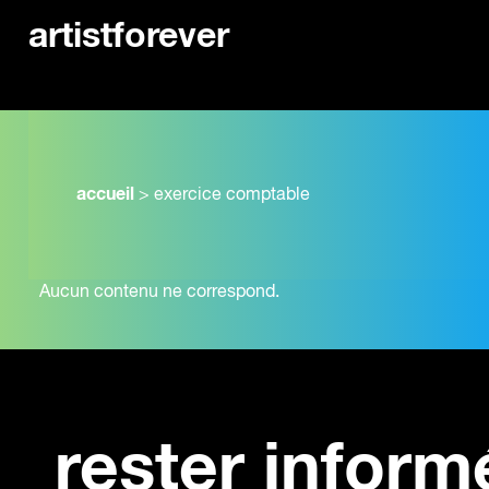
artistforever
accueil
>
exercice comptable
Aucun contenu ne correspond.
rester inform