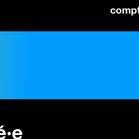
comp
é·e