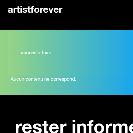
artistforever
accueil
>
foire
Aucun contenu ne correspond.
rester inform