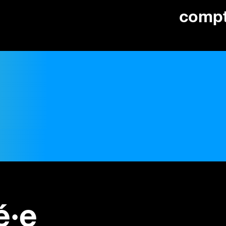
comp
é·e