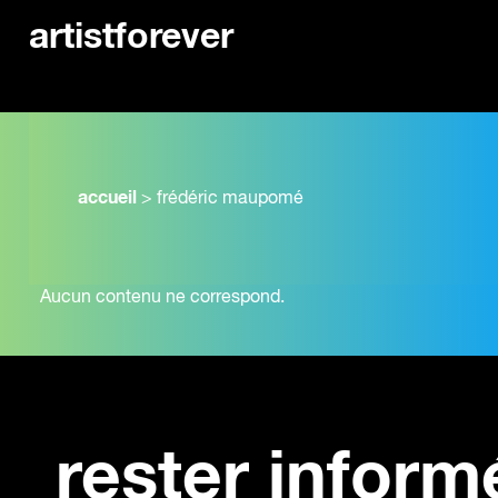
artistforever
accueil
>
frédéric maupomé
Aucun contenu ne correspond.
rester inform