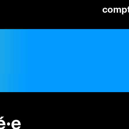
comp
é·e