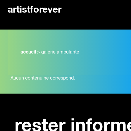
artistforever
accueil
>
galerie ambulante
Aucun contenu ne correspond.
rester inform