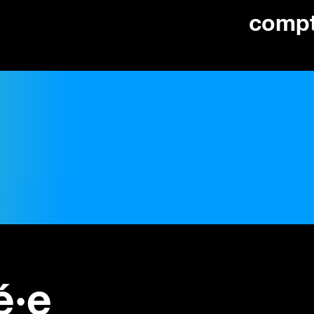
comp
é·e