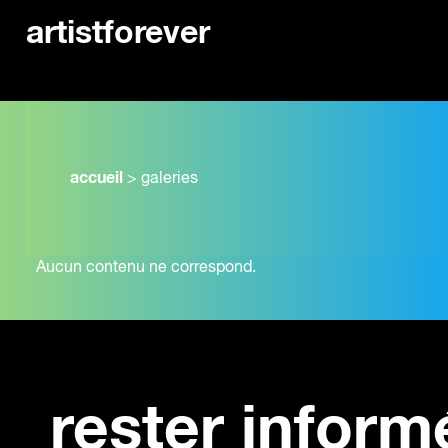
artistforever
accueil
>
galeries
Aucun contenu ne correspond.
rester inform