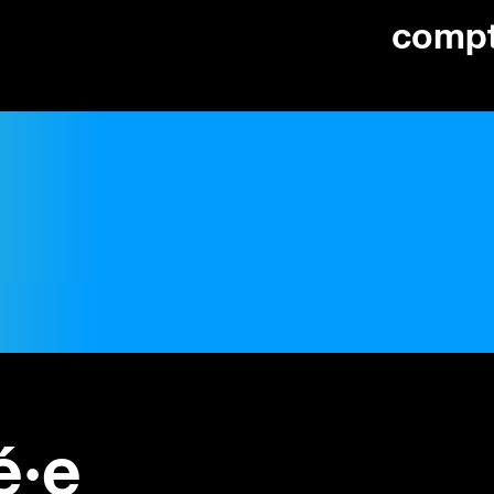
comp
é·e