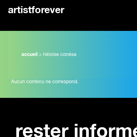
artistforever
accueil
>
héloise conésa
Aucun contenu ne correspond.
rester inform