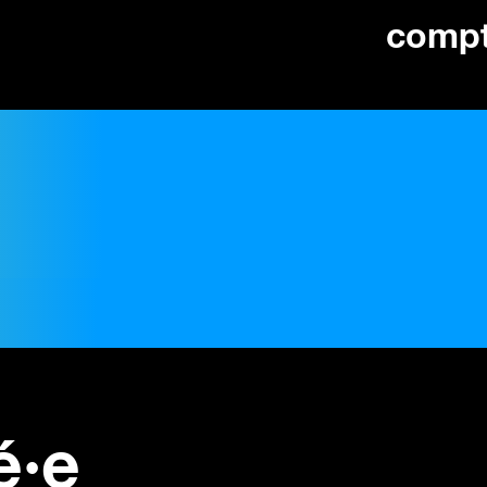
comp
é·e