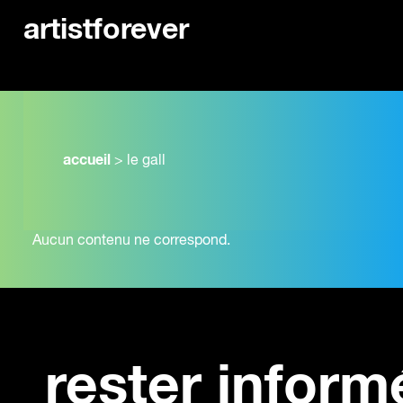
artistforever
accueil
>
le gall
Aucun contenu ne correspond.
rester inform