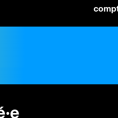
comp
é·e