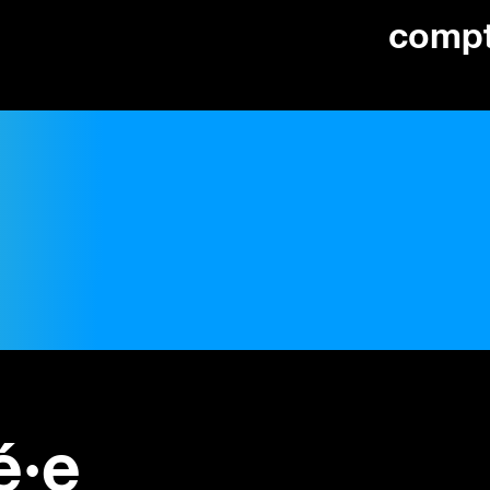
comp
é·e