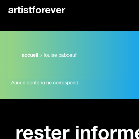
artistforever
accueil
>
louise paboeuf
Aucun contenu ne correspond.
rester inform