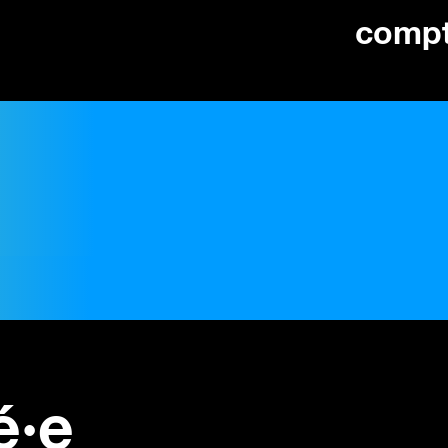
comp
é·e