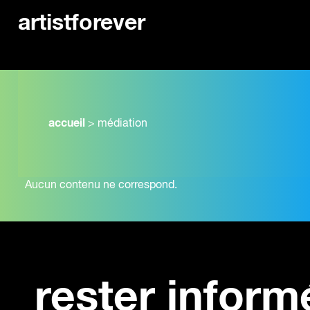
artistforever
accueil
>
médiation
Aucun contenu ne correspond.
rester inform