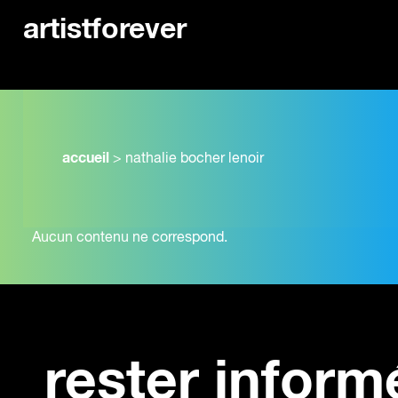
artistforever
accueil
>
nathalie bocher lenoir
Aucun contenu ne correspond.
rester inform