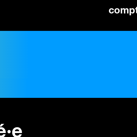
comp
é·e