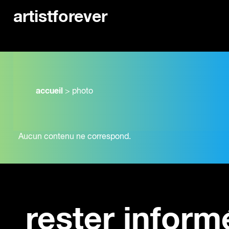
artistforever
accueil
>
photo
Aucun contenu ne correspond.
rester inform