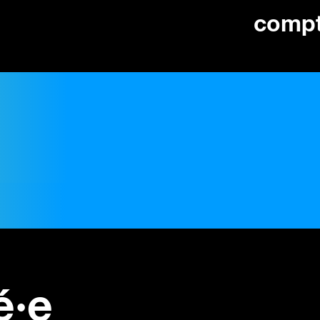
comp
é·e