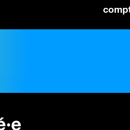
comp
é·e