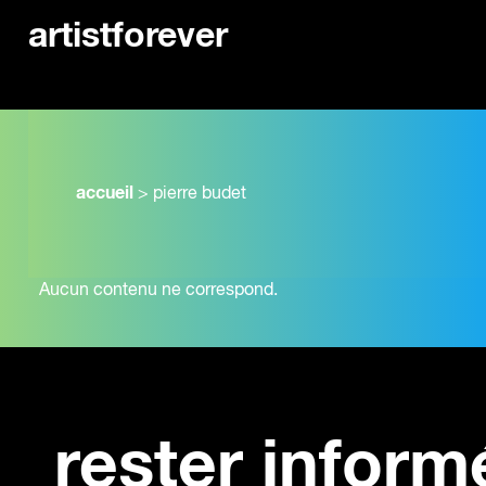
artistforever
accueil
>
pierre budet
Aucun contenu ne correspond.
rester inform