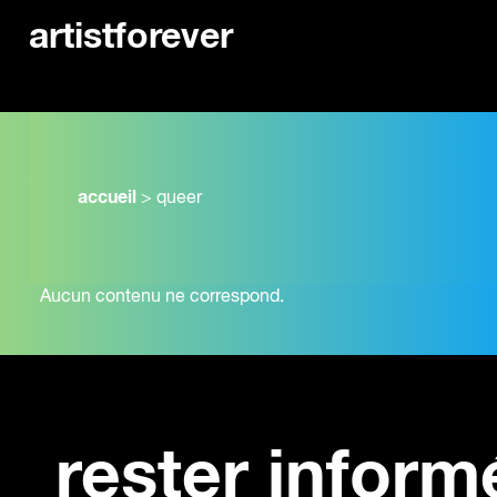
artistforever
accueil
>
queer
Aucun contenu ne correspond.
rester inform