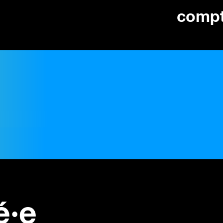
comp
é·e