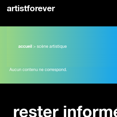
artistforever
accueil
>
scène artistique
Aucun contenu ne correspond.
rester inform