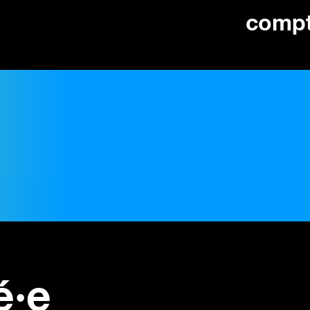
comp
é·e