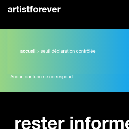
artistforever
accueil
>
seuil déclaration contrôlée
Aucun contenu ne correspond.
rester inform