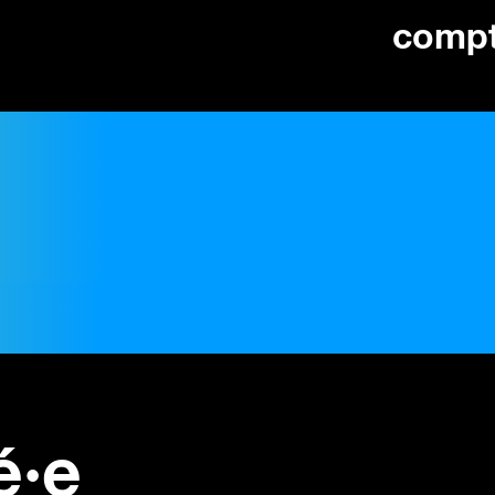
comp
é·e