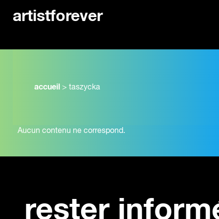
artistforever
accueil
>
taszycka
Aucun contenu ne correspond.
rester inform