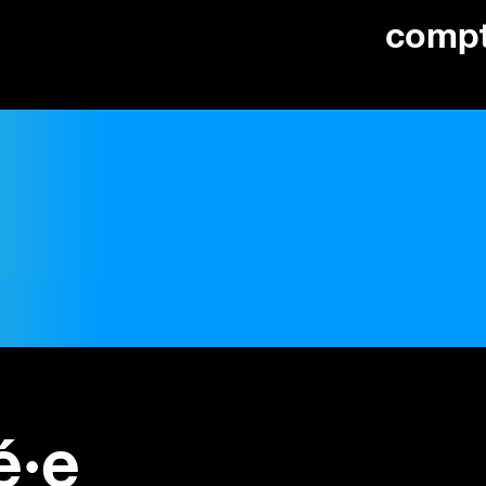
comp
é·e