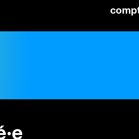
comp
é·e