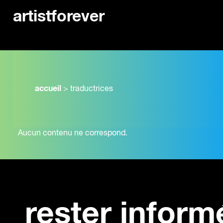
artistforever
accueil
>
traductrices
Aucun contenu ne correspond.
rester inform